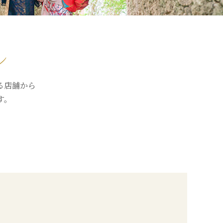
ン
る店舗から
す。